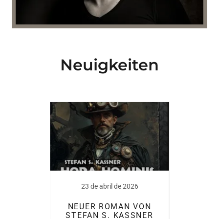
Neuigkeiten
021
23 de abril de 2026
20
NEUER ROMAN VON
UND
HTE
STEFAN S. KASSNER