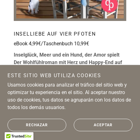
INSELLIEBE AUF VIER PFOTEN
eBook 4,99€/Taschenbuch 10,99€
Inselglück, Meer und ein Hund, der Amor spielt
Der Wohlfühlroman mit Herz und Happy-End auf
der wunderschönen Sonneninsel Mallorca
ESTE SITIO WEB UTILIZA COOKIES
Tierärztin Elena träumt schon lange davon, ein
Usamos cookies para analizar el tráfico del sitio web y
Tierheim zu eröffnen, in dem sie sich ehrenamtlich
optimizar tu experiencia en el sitio. Al aceptar nuestro
um verletzte Vierbeiner kümmern kann. Als sie das
uso de cookies, tus datos se agruparán con los datos de
passende Grundstück auf der Sonneninsel
todos los demás usuarios.
Mallorca findet, scheint alles perfekt – bis mit dem
Bau eines Hotels auf dem Nachbargrundstück
RECHAZAR
ACEPTAR
begonnen wird. Elena ist entschlossen, für das
Wohl der Tiere zu kämpfen ...